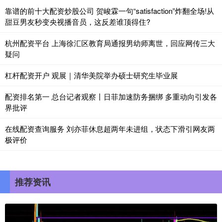
靠谱的前十大配资炒股公司 贺峻霖一句“satisfaction”炸翻全场!从
甜豆男友秒变央视播音员，这反差谁顶得住?
杭州配资平台 上海徐汇区教育局通报男幼师离世，回应网传三大
疑问
杠杆配资开户 观展｜清华美院举办硕士研究生毕业展
配资排名第一 总台记者观察丨日菲加速防务捆绑 多重动向引发各
界批评
在线配资查询服务 刘亦菲休息超两年未进组，状态下滑引网友两
极评价
推荐资讯