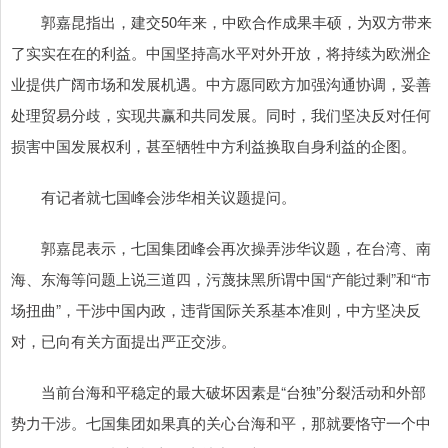
郭嘉昆指出，建交50年来，中欧合作成果丰硕，为双方带来
了实实在在的利益。中国坚持高水平对外开放，将持续为欧洲企
业提供广阔市场和发展机遇。中方愿同欧方加强沟通协调，妥善
处理贸易分歧，实现共赢和共同发展。同时，我们坚决反对任何
损害中国发展权利，甚至牺牲中方利益换取自身利益的企图。
有记者就七国峰会涉华相关议题提问。
郭嘉昆表示，七国集团峰会再次操弄涉华议题，在台湾、南
海、东海等问题上说三道四，污蔑抹黑所谓中国“产能过剩”和“市
场扭曲”，干涉中国内政，违背国际关系基本准则，中方坚决反
对，已向有关方面提出严正交涉。
当前台海和平稳定的最大破坏因素是“台独”分裂活动和外部
势力干涉。七国集团如果真的关心台海和平，那就要恪守一个中