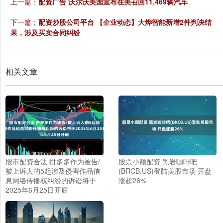
上一篇：
配资广告 沃尔沃美国宣布在美召回11,469辆汽车
下一篇：
配资炒股公司平台 【企业动态】大烨智能新增2件判决结
果，涉及买卖合同纠纷
相关文章
股市配资合法 拼多多作为被告/
股票小额配资 黑岩咖啡吧
被上诉人的5起涉及侵害作品信
(BRCB.US)登陆美股市场 开盘
息网络传播权纠纷的诉讼将于
涨超26%
2025年6月25日开庭