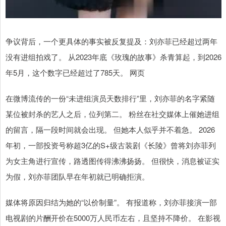
争议背后，一个更具体的事实被反复提及：刘亦菲已经超过两年
没有进组拍戏了。 从2023年底《玫瑰的故事》杀青算起，到2026
年5月，这个数字已经超过了785天。 网页
在微博流传的一份“未进组演员天数排行”里，刘亦菲的名字紧随
某位被封杀的艺人之后，位列第二。 粉丝在社交媒体上催她进组
的留言，隔一段时间就会出现。 但她本人似乎并不着急。 2026
年初，一部投资号称超3亿的S+级古装剧《长陵》曾将刘亦菲列
为女主角进行宣传，路透图传得沸沸扬扬。 但很快，消息被证实
为假，刘亦菲团队早在年初就已明确拒演。
媒体将原因归结为她的“以价制量”。 有报道称，刘亦菲接演一部
电视剧的片酬开价在5000万人民币左右，且坚持不降价。 在影视