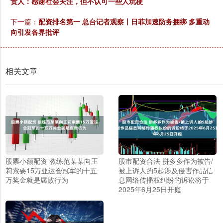
责人：感谢社会关注，但不认可一些人玩梗
下一篇：
配资排名第一 总台记者观察丨日菲加速防务捆绑 多重动
向引发各界批评
相关文章
股票小额配资 教练范某某向王
股市配资合法 拼多多作为被告/
莉索要15万亚运会冠军的十五
被上诉人的5起涉及侵害作品信
万奖金就是腐败行为
息网络传播权纠纷的诉讼将于
2025年6月25日开庭