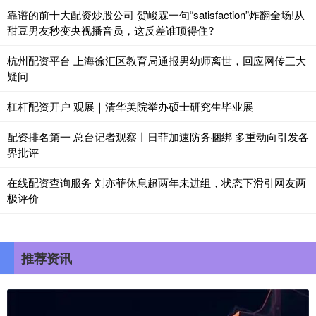
靠谱的前十大配资炒股公司 贺峻霖一句“satisfaction”炸翻全场!从
甜豆男友秒变央视播音员，这反差谁顶得住?
杭州配资平台 上海徐汇区教育局通报男幼师离世，回应网传三大
疑问
杠杆配资开户 观展｜清华美院举办硕士研究生毕业展
配资排名第一 总台记者观察丨日菲加速防务捆绑 多重动向引发各
界批评
在线配资查询服务 刘亦菲休息超两年未进组，状态下滑引网友两
极评价
推荐资讯