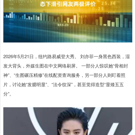
2026年5月21日，纽约路易威登大秀。 刘亦菲一身黑色西装，湿
发大背头，外媒生图在中文网络刷屏。 一部分人惊叹她“骨相封
神”、“生图碾压精修”在线配资查询服务，另一部分人则盯着照
片，讨论她“发腮明显”、“法令纹深”，甚至觉得造型“显矮五五
分”。