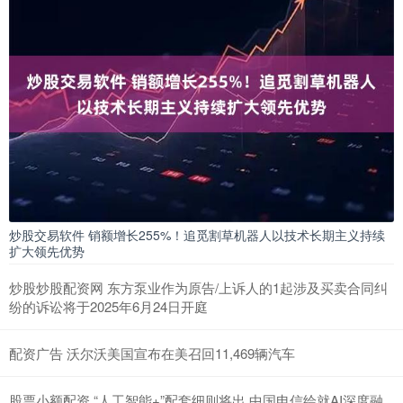
炒股交易软件 销额增长255%！追觅割草机器人以技术长期主义持续
扩大领先优势
炒股炒股配资网 东方泵业作为原告/上诉人的1起涉及买卖合同纠
纷的诉讼将于2025年6月24日开庭
配资广告 沃尔沃美国宣布在美召回11,469辆汽车
股票小额配资 “人工智能+”配套细则将出 中国电信绘就AI深度融